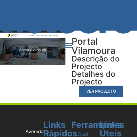
Portal
Vilamoura
Descrição do
Projecto
Detalhes do
Projecto
VER PROJECTO
Links
Ferramentas
Links
Rápidos
Úteis
Avenida
Qual