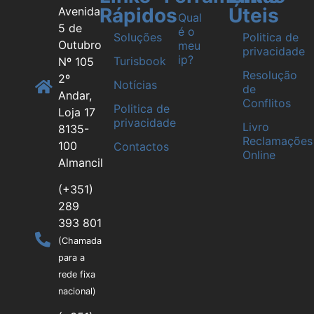
Rápidos
Úteis
Avenida
Qual
5 de
é o
Soluções
Politica de
Outubro
meu
privacidade
ip?
Turisbook
Nº 105
Resolução
2º
Notícias
de
Andar,
Conflitos
Politica de
Loja 17
privacidade
Livro
8135-
Reclamações
100
Contactos
Online
Almancil
(+351)
289
393 801
(Chamada
para a
rede fixa
nacional)