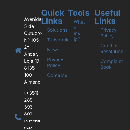
Quick
Tools
Useful
Links
Links
Avenida
What
5 de
is
Solutions
Privacy
Outubro
my
Policy
ip?
Turisbook
Nº 105
Conflict
2º
News
Resolution
Andar,
Privacy
Loja 17
Complaint
Policy
Book
8135-
100
Contacts
Almancil
(+351)
289
393
801
(National
fixed